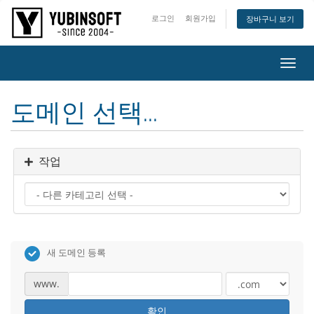
로그인
회원가입
장바구니 보기
메
뉴
열
도메인 선택...
기/
닫
기
작업
새 도메인 등록
www.
확인