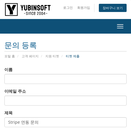
로그인
회원가입
장바구니 보기
메
뉴
열
문의 등록
기/
닫
포털 홈
고객 페이지
지원 티켓
티켓 제출
기
이름
이메일 주소
제목